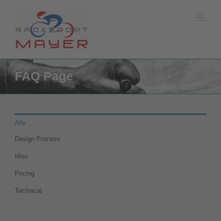
Zum
Inhalt
springen
FAQ Page
Alle
Design Process
Misc
Pricing
Technical