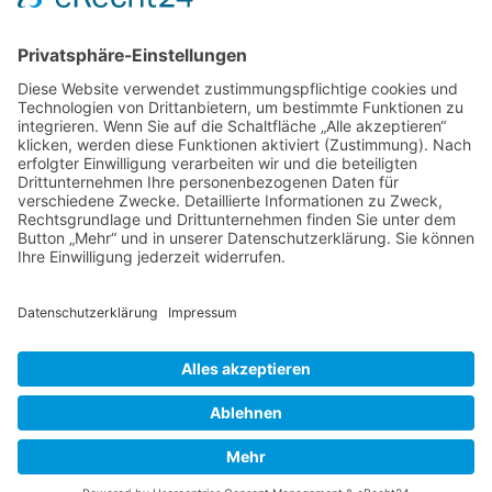
Wir benötigen Ihre
Zustimmung, um den
Google Maps-
Service zu laden!
Wir verwenden einen
Service eines
Drittanbieters, um
Karteninhalte einzubetten.
Dieser Service kann Daten
zu Ihren Aktivitäten
sammeln. Bitte lesen Sie die
Details durch und stimmen
Sie der Nutzung des
Service zu, um diese Karte
anzuzeigen.
Mehr Informationen
© Copyright 2017 -
2026 | by
Radsport Mayer GmbH
| All Rights
Reserved | Webdesign by
cso24.de
|
Cookie-Einstellungen