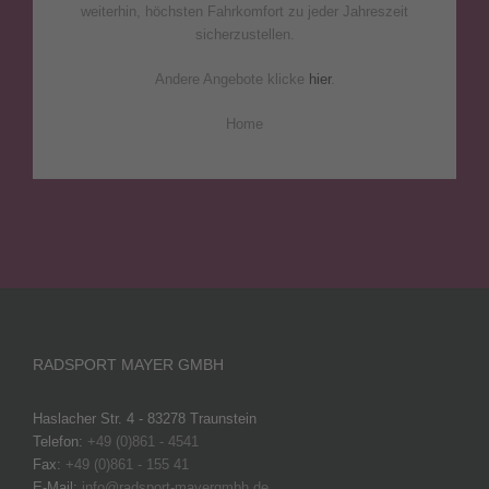
weiterhin, höchsten Fahrkomfort zu jeder Jahreszeit
sicherzustellen.
Andere Angebote klicke
hier
.
Home
RADSPORT MAYER GMBH
Haslacher Str. 4 - 83278 Traunstein
Telefon:
+49 (0)861 - 4541
Fax:
+49 (0)861 - 155 41
E-Mail:
info@radsport-mayergmbh.de