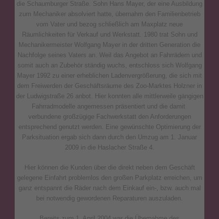
die Schaumburger Straße. Sohn Hans Mayer, der eine Ausbildung
zum Mechaniker absolviert hatte, übernahm den Familienbetrieb
vom Vater und bezog schließlich am Maxplatz neue
Räumlichkeiten für Verkauf und Werkstatt. 1980 trat Sohn und
Mechanikermeister Wolfgang Mayer in der dritten Generation die
Nachfolge seines Vaters an. Weil das Angebot an Fahrrädern und
somit auch an Zubehör ständig wuchs, entschloss sich Wolfgang
Mayer 1992 zu einer erheblichen Ladenvergrößerung, die sich mit
dem Freiwerden der Geschäftsräume des Zoo-Marktes Holzner in
der Ludwigstraße 26 anbot. Hier konnten alle mittlerweile gängigen
Fahrradmodelle angemessen präsentiert und die damit
verbundene großzügige Fachwerkstatt den Anforderungen
entsprechend genutzt werden. Eine gewünschte Optimierung der
Parksituation ergab sich dann durch den Umzug am 1. Januar
2009 in die Haslacher Straße 4.
Hier können die Kunden über die direkt neben dem Geschäft
gelegene Einfahrt problemlos den großen Parkplatz erreichen, um
ganz entspannt die Räder nach dem Einkauf ein-, bzw. auch mal
bei notwendig gewordenen Reparaturen auszuladen.
Bereits zum 1. April 2004 war die Übernahme des