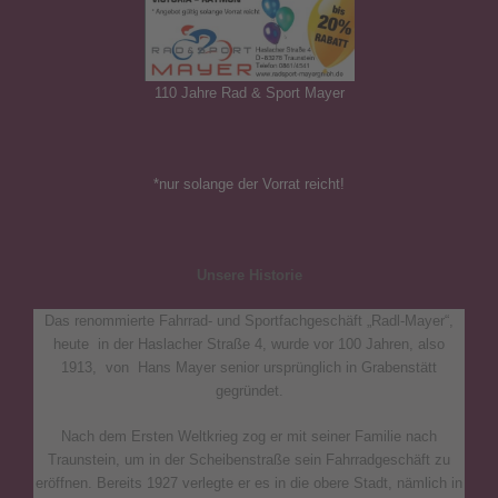
110 Jahre Rad & Sport Mayer
*nur solange der Vorrat reicht!
Unsere Historie
Das renommierte Fahrrad- und Sportfachgeschäft „Radl-Mayer“,
heute in der Haslacher Straße 4, wurde vor 100 Jahren, also
1913, von Hans Mayer senior ursprünglich in Grabenstätt
gegründet.
Nach dem Ersten Weltkrieg zog er mit seiner Familie nach
Traunstein, um in der Scheibenstraße sein Fahrradgeschäft zu
eröffnen. Bereits 1927 verlegte er es in die obere Stadt, nämlich in