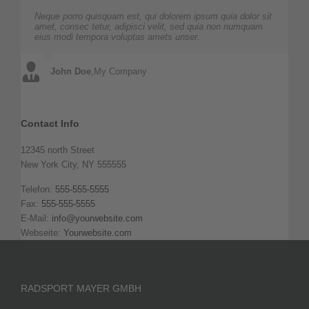
Neque porro quisquam est, qui dolorem ipsum quia dolor sit
Aliquam erat volutpat. Quisque at est id ligula facilisis
amet, consec tetur, adipisci velit, sed quia non numquam
laoreet eget pulvinar nibh. Suspendisse at ultrices dui.
eius modi tempora voluptas amets unser.
Curabitur ac felis arcu sadips ipsums fugiats nemis.
John Doe
Luke Beck
,
My Company
,
Theme Fusion
Contact Info
12345 north Street
New York City, NY 555555
Telefon:
555-555-5555
Fax:
555-555-5555
E-Mail:
info@yourwebsite.com
Webseite:
Yourwebsite.com
RADSPORT MAYER GMBH